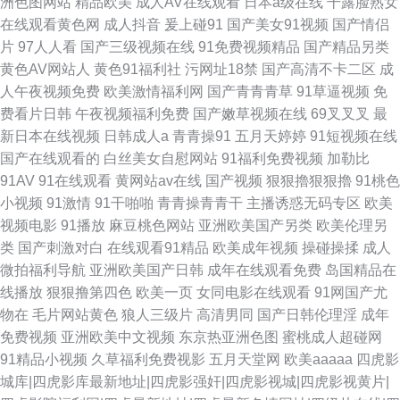
洲色图网站
精品欧美
成人AV在线观看
日本a级在线
干露脸熟女
a∨∨在线 老司机亚洲 51无码 高清午夜私人男女 日本特黄视频 国产28页 欧
在线观看黄色网
成人抖音
爰上碰91
国产美女91视频
国产情侣
片
97人人看
国产三级视频在线
91免费视频精品
国产精品另类
美成人草草影视 三级在线国产 韩日三级网站 伊人精品久久 青青草av 99爱网
黄色AV网站人
黄色91福利社
污网址18禁
国产高清不卡二区
成
人午夜视频免费
欧美激情福利网
国产青青青草
91草逼视频
免
页版 91精品老司机 欧美综合51 黄色电影黄址 免费91视频 国自拍第69 男女
费看片日韩
午夜视频福利免费
国产嫩草视频在线
69叉叉叉
最
新日本在线视频
日韩成人a
青青操91
五月天婷婷
91短视频在线
生互操 大香蕉AV在线 欧美女同网站 日日夜夜精品国产 人妻精品一二三 黄色
国产在线观看的
白丝美女自慰网站
91福利免费视频
加勒比
91AV
91在线观看
黄网站av在线
国产视频
狠狠擼狠狠擼
91桃色
免费链接 国产ts伪娘在线 操逼国产视频 伊人兽大香蕉 韩国操逼片 午夜激情
小视频
91激情
91干啪啪
青青操青青干
主播诱惑无码专区
欧美
视频电影
91播放
麻豆桃色网站
亚洲欧美国产另类
欧美伦理另
网站入口 91大神最新地址 久久精品传媒视频 性交A片殴美少妇 色色五月天
类
国产刺激对白
在线观看91精品
欧美成年视频
操碰操揉
成人
微拍福利导航
亚洲欧美国产日韩
成年在线观看免费
岛国精品在
社区 五月丁香网站 传媒精品com 浮力操操逼 日韩精品国产精品 日本毛茸茸
线播放
狠狠撸第四色
欧美一页
女同电影在线观看
91网国产尤
物在
毛片网站黄色
狼人三级片
高清男同
国产日韩伦理淫
成年
91熟女视频网站 91入口不用下 51视频 性交影院 久草热线资源 av小电影导
免费视频
亚洲欧美中文视频
东京热亚洲色图
蜜桃成人超碰网
91精品小视频
久草福利免费视影
五月天堂网
欧美aaaaa
四虎影
航 久久精品日韩久久 欧美精品13 国产欧美日韩论坛 狠狠撸狠狠操 欧美另类
城库|四虎影库最新地址|四虎影强奸|四虎影视城|四虎影视黄片|