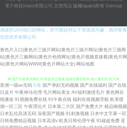
電子商貿(mào)有限公司
文體用品
版權(quán)所有
Sitemap
感谢您访问我们的网站，您可能还对以下资源感兴趣：惠州挚睾
信息技术有限公司
黄色片入口|黄色片三级片网站|黄色片三级片网址|黄色片三级网
站|黄色片三极网站|黄色片色情网址|黄色片视频直接看|黄色片网
站|黄色片网站WWW|黄色片网站大全|
网站地图
亚洲一级av无码
8;集
国产孕妇无码视频
国产在线福利
国产在线
在线观看视频污 久久这里有精品 欧美亚日韩 91免费国产视频 伊人影音成人
日皮片
午夜神马伦理
毛片网站美女
AV福利激情毛片
黄色网在
线播放
91视频免费在线
91午夜在线
福利在线视频导航
欧美喷
网 国产內射黄色网址 91黄色变态视频 超碰免费在线99 操人妻在线 91大神
潮一区二区
午夜理论片
日本第二片区
国产免费大片
精品呦视频
日本乱伦高清无码
深夜国产视频
91刺激视频
日本中文字幕一区
在线 狠狠干2025 99操97 欧美性V 国产91色 美日欧中少妇 69成人在线 成人
日韩免费精品视频
日本高清v
欧美日韩伦理午夜
91碰超免费
亚