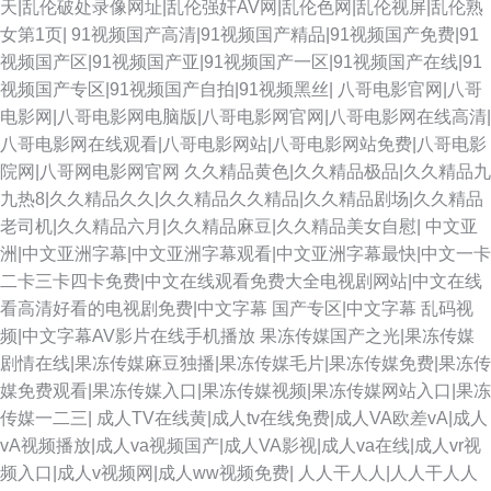
天|乱伦破处录像网址|乱伦强奸AV网|乱伦色网|乱伦视屏|乱伦熟
碰福利导航 伦理色福利吧 激情五月花婷婷 av另类手机 国产AV高清 日韩免费
女第1页|
91视频国产高清|91视频国产精品|91视频国产免费|91
视频国产区|91视频国产亚|91视频国产一区|91视频国产在线|91
性网站 人人妻人人视频 97干在线 午夜福利性交 精品自拍傳媒 天天干天天在
视频国产专区|91视频国产自拍|91视频黑丝|
八哥电影官网|八哥
电影网|八哥电影网电脑版|八哥电影网官网|八哥电影网在线高清|
欧美呦呦性爱网 A片日韩 99爱青青草 亚洲超碰青青人人 欧美在一区 做爱视
八哥电影网在线观看|八哥电影网站|八哥电影网站免费|八哥电影
院网|八哥网电影网官网
久久精品黄色|久久精品极品|久久精品九
频91 在线视频第6页 日本熟女自慰 韩国av电影网站 老湿福利舍 午夜福利传
九热8|久久精品久久|久久精品久久精品|久久精品剧场|久久精品
老司机|久久精品六月|久久精品麻豆|久久精品美女自慰|
中文亚
媒 海角导航福利 亚洲瑟图欧美 五月天娱乐黄站 久久青青视频 日韩人妻伦理
洲|中文亚洲字幕|中文亚洲字幕观看|中文亚洲字幕最快|中文一卡
二卡三卡四卡免费|中文在线观看免费大全电视剧网站|中文在线
综合色色97 探花AV网 九九色色七七香蕉 91小视屏 精品不卡网 天堂网两性
看高清好看的电视剧免费|中文字幕 国产专区|中文字幕 乱码视
频|中文字幕AV影片在线手机播放
果冻传媒国产之光|果冻传媒
少妇欧美黄a片 婷婷97色色网 91嫩草国产精品 超碰最新人人爱 激情五月天
剧情在线|果冻传媒麻豆独播|果冻传媒毛片|果冻传媒免费|果冻传
媒免费观看|果冻传媒入口|果冻传媒视频|果冻传媒网站入口|果冻
网址 国产精品足交1区 欧美成人另类综合 91大神探花在线 91pron福利 成人
传媒一二三|
成人TV在线黄|成人tv在线免费|成人VA欧差vA|成人
vA视频播放|成人va视频国产|成人VA影视|成人va在线|成人vr视
一级片 成人不卡一区在线 91看片下载 男人色资源影院 豆花视频 人妖av 超
频入口|成人v视频网|成人ww视频免费|
人人干人人|人人干人人