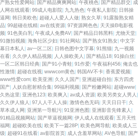
产熟女性爱网站
|
国产精品爽爽网站
|
午夜桃色
|
国产精品群交
|
成
人网在线观看
|
99成人电影院
|
九九热色
|
午夜私人影院
|
日韩操
逼网
|
韩日美欧色
|
超碰人人爱人人做
|
熟女久草
|
91露脸熟女精
品
|
99超碰在线精
|
av在线资源
|
97资源网色色
|
天天操B电影视
频
|
91色美白乳
|
午夜成人免费AV
|
国产精品日韩黑料
|
尤物天堂
|
91微拍视频
|
海角社区少妇
|
91社网站
|
国产熟女91熟女
|
中文字
幕日本私人
|
av一区二区
|
日韩色图中文字幕
|
91熊猫
|
九一视频
在看
|
久久伊人精品视频
|
人人操欧美人
|
国产精品18
|
91操白丝
|
一区二区韩日经典
|
国产91小青蛙
|
91作爱
|
午夜福利456
|
俺去也
性激情
|
超碰在线视
|
wwwcom黄色
|
韩国AV不卡
|
香蕉爱视频
|
www性爱com
|
欧美亚洲
|
久久人国产
|
亚洲超碰自拍
|
东方四虎
国产
|
人妖自慰射精合集
|
99福利视频
|
国产粉嫩网站
|
超碰www
|
久热这里
|
亚洲色123
|
欧美爽入
|
av成人资源
|
欧美另类女人男人
|
久久伊人狼人
|
97人人干人人操
|
激情色色无码
|
天天日日干
|
久
草本成人网
|
亚洲第一导航污
|
91亚洲色图
|
亚洲影音先锋素人
|
91精品视频网站
|
国产草逼视频网
|
伊人成人在线观看
|
五月天性
福网
|
超碰欧美在线
|
欧美下一篇28P
|
欧美色网导航
|
欧美成人三
级
|
超碰91在线看
|
av影院首页
|
成人含羞草网站
|
AV色导航
|
国产