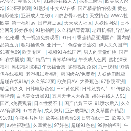
AV变态
|
精品久久草
|
91超碰在线人人
|
探花三级片
|
欧美成人论
坛
|
91深夜影院
|
91熟妇
|
中文AⅤ在线
|
国产精品怕怕视频
|
黄色
电影链接
|
亚洲成人在线h
|
四虎密臀av蜜桃
|
天堂情色
|
WWW性
欧美
|
第一福利av
|
国产麻豆aa
|
天天成人社区
|
人妖性网站
|
日本
淫网5
|
婷婷多水
|
91秒拍网
|
久久精品青青草
|
老司机福利导航站
|
91色伦理
|
九一视频免费观看
|
91曰B
|
香蕉精品亚洲国产
|
国内精
品第五页
|
狠狠插色色
|
亚州一片
|
色综合香蕉81
|
伊人久久国产
|
91夜色69
|
欧美专区一
|
视频91在线国产
|
男人的天堂红桃
|
国产
91在线播放
|
国产精品艹
|
青青草99热
|
午夜成人色网
|
蜜桃深夜
福利
|
蜜桃福利影院
|
午夜福合集
|
操碰视频免费
|
九一视频
|
91情
侣在线视频
|
老湿机试看福利
|
韩国级AV免费看
|
人妖他们乱搞
|
超碰在线91站
|
久久第32页
|
欧美日AV
|
大香蕉色
|
97影院亚洲
|
精品精久久
|
日韩电影色色
|
日韩黄色网
|
日韩勉费A片
|
91传媒免
费视频
|
白虎美女爆操91
|
五月天伊人大香蕉
|
超碰在线人人91
|
国产jk免费观看
|
日本性爱不卡
|
国产传媒三级
|
91喷水后入
|
久久
AV资源网
|
97青青草
|
成人奭片
|
亚洲成网站
|
久久草国产精品
|
91c91
|
午夜毛片网址
|
欧美在线免费18
|
日韩在线一二
|
欧美久草
网
|
av性福联盟
|
久草黄色
|
97好色
|
超碰91色色
|
99微拍福利
|
午