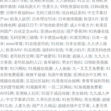
欧美三级片导航
|
亚洲欧美色图
|
人人操熟妇
|
91足交
|
亚洲欧美
都市激情
|
A级岛国大片
|
性爱久久
|
99热资源站在线
|
日韩e级免
费
|
日韩午夜福利av
|
无码三级日韩
|
综合精品系列
|
中文字幕日
产av
|
欧美人妖屄
|
日本理论53水
|
日本激情视频
|
欧亚A片
|
影音
先锋色网
|
超碰日日干
|
97色色欧美性爱
|
成人午夜大片
|
欧美亚
州国产
|
白丝足交av91
|
亚洲av色综合
|
国产香蕉99
|
91热爆在线
视频
|
无码官网三级哦
|
不卡诱惑av电影
|
91黄页网址
|
日本一道
本
|
www草莓
|
91在线老司机
|
91丝袜
|
日本女抠逼
|
久久伊人狼
人
|
欧美AAV
|
91在线视
|
福利AV在线
|
午夜少妇片
|
高清无码色情
导航
|
老司机性交网
|
国产做爱91
|
91刺激
|
超碰人人按
|
九九久久
大香蕉
|
老司机福利入口
|
肏草碰91
|
男女打炮91
|
日韩欧美视频
青青
|
91污网站
|
91视频在线播
|
人人操操
|
九一叉叉叉免费看
|
91
全部免费观看
|
狠狠干超碰
|
岛国午夜视频
|
亚洲综合中文网
|
91
视频在线观看
|
豆花社区福利
|
91香蕉综合操网
|
青青草福利导航
|
无码窝导航网
|
91视频草草
|
一区二区网站
|
91免视频免费看
|
AV91网
|
亚洲狼人社区
|
91茄子成品传媒
|
美女操鸡
|
九九成人伊
人
|
中文字幕第15页
|
久草社区在线
|
91色导网站
|
美女视频
|
超碰
91九色
|
人妻九色
|
国产久久精品
|
超碰在线中文字幕
|
人妻另类