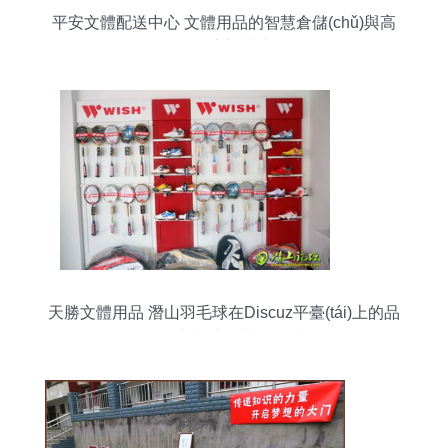
平安文體配送中心 文體用品的智慧倉儲(chǔ)與高
效物流新范式
天勝文體用品 潛山羽毛球在Discuz平臺(tái)上的品
牌推廣與社群構(gòu)建