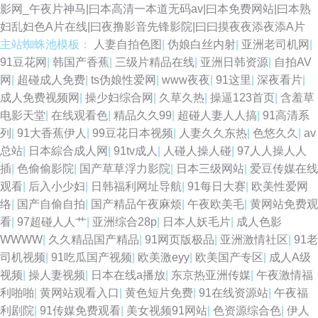
影网_午夜片神马|曰本高清一本道无码av|曰本免费网站|曰本熟
www91白 黄色色婷婷网站 久草视频国产片 91大香焦Cn 韩国色情影院 91久
妇乱妇色A片在线|曰夜撸影音先锋影院|曰曰摸夜夜添夜添A片
主站蜘蛛池模板：
人妻自拍色图
|
伪娘白丝内射
|
亚洲老司机网
|
久香蕉超碰 欧洲三级片 影音先锋鲁鲁 九九精品一级 操免片视频 欧美日韩瑟
91豆花网
|
韩国产香蕉
|
三级片精品在线
|
亚洲日韩资源
|
自拍AV
网
|
超碰成人免费
|
ts伪娘性爱网
|
www夜夜
|
91这里
|
深夜看片
|
瑟 日韩AV激情 欧美成人草草影视 日韩精品乱 福利电影加勒比 无码日本五区
成人免费视频网
|
操少妇综合网
|
久草久热
|
操逼123首页
|
含羞草
电影天堂
|
在线观看色
|
精品久久99
|
超碰人妻人人搞
|
91高清系
导航av 欧美A片网址 人妻福利导航 91N污 久久伊人超碰 超碰欧美 av不卡不
列
|
91大香蕉伊人
|
99豆花日本视频
|
人妻久久东热
|
色悠久久
|
av
总站
|
日本綜合成人网
|
91tv成人
|
人碰人操人碰
|
97人人操人人
伦 抖阴在线看 中文字幕11页 黄色AV地址 97在线视频国产 超碰社区自拍
插
|
色偷偷影院
|
国产草草浮力影院
|
日本三级网站
|
爱豆传媒在线
观看
|
后入小少妇
|
日韩福利网址导航
|
91每日大赛
|
欧美性爱网
www在线91 东京热图区 超碰视97 日本a天堂 91视频在线播 激情播播五月
络
|
国产自偷自拍
|
国产精品午夜麻烦
|
午夜欧美毛
|
黄网站免费观
看
|
97超碰人人艹
|
亚洲综合28p
|
日本人妖毛片
|
成人色影
av 久久伊人艹艹 久草男女 操丝袜美腿人妻 豆花国产 探花成人AV 综合另类
WWWW
|
久久精品国产精品
|
91网页版极品
|
亚洲激情社区
|
91老
司机视频
|
91吃瓜国产视频
|
欧美激eyy
|
欧美国产专区
|
成人A级
入口AV 91精品视频蓝莓 日韩A级电影网
视频
|
操人妻视频
|
日本在线a播放
|
东京热亚洲传媒
|
午夜激情福
利啪啪
|
黄网站观看入口
|
黄色短片免费
|
91在线资源站
|
午夜福
利剧院
|
91传媒免费观看
|
美女视频91网站
|
色资源综合色
|
伊人