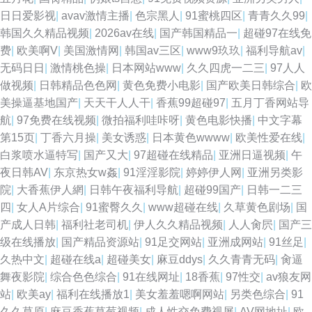
日日爱影视
|
avav激情主播
|
色宗黑人
|
91蜜桃四区
|
青青久久99
|
韩国久久精品视频
|
2026av在线
|
国产韩国精品一
|
超碰97在线免
费
|
欧美啊V
|
美国激情网
|
韩国av三区
|
www9玖玖
|
福利导航av
|
无码日日
|
激情桃色操
|
日本网站www
|
久久四虎一二三
|
97人人
做视频
|
日韩精品色色网
|
黄色免费小电影
|
国产欧美日韩综合
|
欧
美操逼基地国产
|
天天干人人干
|
香蕉99超碰97
|
五月丁香网站导
航
|
97免费在线视频
|
微拍福利哇咔呀
|
黄色电影快播
|
中文字幕
第15页
|
丁香六月操
|
美女诱惑
|
日本黄色wwww
|
欧美性爱在线
|
白浆喷水逼特写
|
国产又大
|
97超碰在线精品
|
亚洲日逼视频
|
午
夜日韩AV
|
东京热女w姦
|
91淫淫影院
|
婷婷伊人网
|
亚洲另类影
院
|
大香蕉伊人網
|
日韩午夜福利导航
|
超碰99国产
|
日韩一二三
四
|
女人A片综合
|
91蜜臀久久
|
www超碰在线
|
久草黄色剧场
|
国
产成人日韩
|
福利社老司机
|
伊人久久精品视频
|
人人肏屄
|
国产三
级在线播放
|
国产精品资源站
|
91足交网站
|
亚洲成网站
|
91丝足
|
久热中文
|
超碰在线a
|
超碰美女
|
麻豆ddys
|
久久青青无码
|
肏逼
舞夜影院
|
综合色色综合
|
91在线网址
|
18香蕉
|
97性交
|
av狼友网
站
|
欧美ay
|
福利在线播放1
|
美女羞羞嗯啊网站
|
另类色综合
|
91
久久草原
|
麻豆香蕉草莓视频
|
成人性交免费视屏
|
AV网地址
|
欧