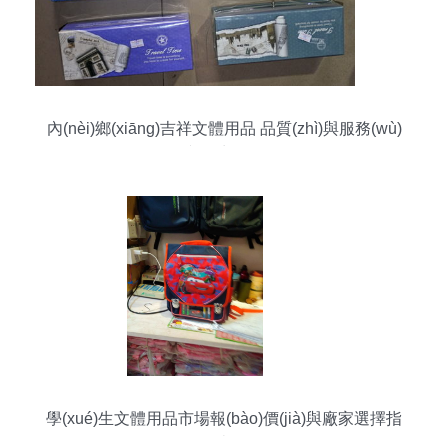
內(nèi)鄉(xiāng)吉祥文體用品 品質(zhì)與服務(wù)
的文體生活伙伴
學(xué)生文體用品市場報(bào)價(jià)與廠家選擇指
南