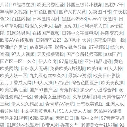
片片
|
91熊猫在线
|
欧美另娄性爱
|
韩国三级片小视频
|
蜜桃97干
|
丰满熟女视频
|
日韩色图自拍
|
国产又打又黄
|
另类图日韩
|
午夜桃
色18
|
白丝内操
|
日本激情四射
|
黑丝av2558
|
www午夜激情
|
日
本草草影院
|
狠狠久久伊人
|
福利区站91
|
福利导航入口
|
av怡红
院
|
91网站男男
|
在线国产视频
|
日韩中文字幕电影
|
抖阴变态大
|
欧美AⅤ在线观看
|
日韩无码123
|
岛国动作大片
|
深夜影院操一操
|
亚洲综合另类
|
av资源共享
|
影音先锋色导航
|
97视频91
|
综合色
资源
|
97人人视频
|
天天操狠狠操
|
国产会所技师高跟
|
ass国产
|
国产区一区二久久
|
伊人久肏
|
97超碰超碰
|
亚洲精品超碰
|
黄色
欧美网站
|
日韩素人无码
|
免费欧美A片视频
|
欧美18
|
91人人操
|
欧美人妖一区
|
九九亚心丝袜久久
|
最新av资源
|
欧美日韩影院
|
五月丁香成人网
|
99人人操
|
97综合
|
综合色图亚洲
|
欧美夜夜操
|
欧美经典性爱
|
国产51自产区
|
海角探花
|
操少妇小逼综合网
|
欧
美性爱精品一区
|
老师美女丝袜啪啪
|
久草视频福利
|
天美传媒AV
三级
|
伊人久久精品区
|
青青草AV导航
|
日韩欧美色图
|
亚洲人成
看片网址
|
中文字幕黄色毛片
|
91人人妻人人操
|
69热网站链接
|
青娱乐91视频
|
69欧美精品
|
无码日日
|
制服中文丝
|
97青青草超
碰
|
91网站在线观看
|
欧亚A片
|
香蕉久艹
|
老师美女丝袜啪啪
|
91