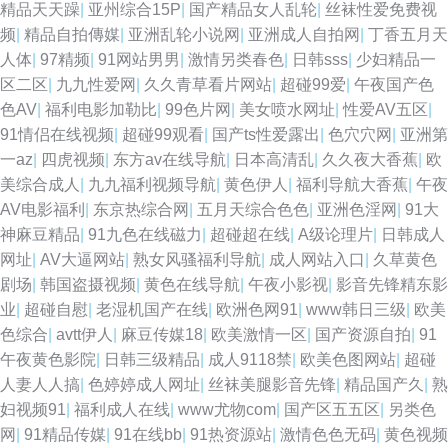
精品天天躁
|
亚州综合15P
|
国产精品女人乱轮
|
丝袜性爱免费视
频
|
精品自拍傳媒
|
亚洲乱轮小说网
|
亚洲成人自拍网
|
丁香五月天
人体
|
97精频
|
91网站男男
|
激情另类春色
|
日韩sss
|
少妇精品一
区二区
|
九九性爱网
|
久久青草看片网站
|
超碰99爱
|
午夜国产色
色AV
|
福利电影加勒比
|
99色片网
|
美女喷水网址
|
性爱AV五区
|
91情侣在线视频
|
超碰99观看
|
国产ts性爱露出
|
色穴穴网
|
亚洲第
一az
|
四虎视频
|
东方av在线导航
|
日本高清乱
|
久久夜大香蕉
|
欧
美综合成人
|
九九福利视频导航
|
黄色伊人
|
福利导航大香蕉
|
午夜
AV电影福利
|
东京热综合网
|
五月天综合色色
|
亚洲色淫网
|
91大
神麻豆精品
|
91九色在线磁力
|
超碰超在线
|
A级论理片
|
日韩成人
网址
|
AV大逼网站
|
熟女风骚福利导航
|
成人网站入口
|
久草黄色
剧场
|
韩国盗摄视频
|
黄色在线导航
|
午夜小影视
|
影音先锋精东影
业
|
超碰自慰
|
老湿机国产在线
|
欧洲色网91
|
www韩日三级
|
欧美
色综合
|
avtt伊人
|
麻豆传媒18
|
欧美激情一区
|
国产资源自拍
|
91
午夜黄色影院
|
日韩三级精品
|
成人9118禁
|
欧美色图网站
|
超碰
人妻人人搞
|
色婷婷成人网址
|
丝袜美腿影音先锋
|
精品国产久
|
熟
妇视频91
|
福利成人在线
|
www尤物com
|
国产区五五区
|
另类色
网
|
91精品传媒
|
91在线bb
|
91热资源站
|
激情色色无码
|
黄色视频