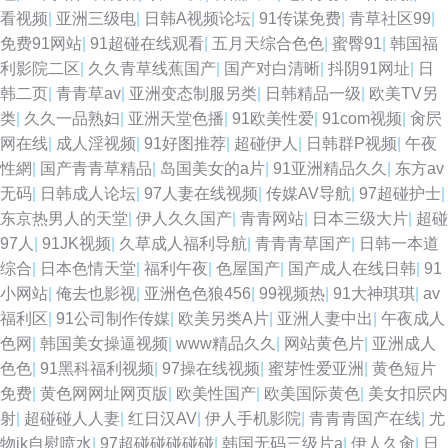
看视频
|
亚洲三级电
|
日韩A视频论坛
|
91传谋免费
|
青草社区99
|
免费91网站
|
91超碰在线观看
|
五月天综合色色
|
蜜臀91
|
韩国福
利影院二区
|
久久青草线蕉国产
|
国产对白清晰
|
抖阴91网址
|
日
韩二页
|
青青草av
|
亚洲变态制服另类
|
日韩精品一级
|
欧美TV另
类
|
久久一品熟妇
|
亚洲天堂色播
|
91欧美性爱
|
91com视频
|
肏屄
网在线
|
成人淫视频
|
91好图推荐
|
超碰伊人
|
日韩群P视频
|
午夜
性網
|
国产青青草精品
|
岛国美女的a片
|
91亚洲精品久久
|
东方av
无码
|
日韩成人论坛
|
97人妻在线视频
|
传媒AV导航
|
97超碰护士
|
东京热男人的天堂
|
伊人久久国产
|
青青网站
|
日本三级大片
|
超碰
97人
|
91JK视频
|
久草成人福利导航
|
青青青草国产
|
日韩一本道
综合
|
日本色情天堂
|
福利午夜
|
色屋国产
|
国产成人在线日韩
|
91
小网站
|
俺去也影视
|
亚洲色色狼456
|
99视频热
|
91大神琪琪
|
av
福利区
|
91公司制作传媒
|
欧美另类A片
|
亚洲人妻中出
|
午夜成人
色网
|
韩国美女操逼视频
|
www精品久久
|
网站黄色片
|
亚洲成人
色色
|
91黑科福利视频
|
97操在线视频
|
蜜芽性爱亚洲
|
黄色短片
免费
|
黄色网网址网页版
|
欧美性国产
|
欧美国际黄色
|
美女扣屄内
射
|
超碰碰人人妻
|
红日汉AV
|
伊人手机影院
|
青青青国产在线
|
尤
物jk自慰喷水
|
97超碰碰碰碰碰
|
韩国无码三级片a
|
伊人久肏
|
日