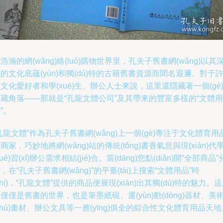
浩瀚的網(wǎng)絡(luò)購物世界里，孔夫子舊書網(wǎng)以其
的文化底蘊(yùn)和獨(dú)特的古籍舊書資源而聞名遐邇。對于
文化愛好者和學(xué)生、辦公人士來說，這里還隱藏著一個(gè
藏角落——那就是“孔龍文體公司”及其帶來的豐富多樣的“文體用
”。
孔龍文體”作為孔夫子舊書網(wǎng)上一個(gè)專注于文化體育用
商家，巧妙地將網(wǎng)站的傳統(tǒng)書香氣息與現(xiàn)代
xué)習(xí)辦公需求相結(jié)合。當(dāng)您點(diǎn)開“全部商品”
，在“孔夫子舊書網(wǎng)”的平臺(tái)上搜索“文體用品”時
shí)，“孔龍文體”提供的商品便展現(xiàn)出其獨(dú)特的魅力。
僅僅是舊書的世界，也是筆墨紙硯、運(yùn)動(dòng)器材、美
shù)畫材、辦公文具等一應(yīng)俱全的綜合性文化體育用品天地