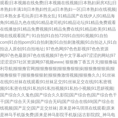
观看|日本视频在线免费|日本视频在线视频|日本熟妇厨房Ⅹ乱|日
国产精品无毛自慰 91快播 日逼无码视频 久久欧洲熟妇熟女 超碰美女在线 欧
本熟妇丰满18|日本熟妇性乱a|日本熟妇一区|日本熟妇在线视频|
日本熟女多毛玩弄|日本熟女乱|
91精品国产在线伊人|91精品海
美人妖一区 狠狠干狠狠艹狠狠 日本五区视频 五月花丁香网 九一视频免费观
角|91精品九色在线|91精品老司机|91精品论坛|91精品免费观看
在线播放|91精品免费视频|91精品免费在线|91精品欧美|91精品
看 草莓视频免费观看 老司机亚洲天堂 九九国产精品99 亚洲精品二区三 九一
啪在线观看国产|
91自拍|91自拍720|91自拍91视频|91自拍
com|91自拍porn|91自拍刺激|91自拍刺激视频|91自拍达人|91自
色版 91PRON视频 91热资源站错所 亚洲狼人影院 欧美在线cn 欧美老女人另
拍达人原创|91自拍地址|
97色色网|97色色影视|97色色资源
网|97色色最新|97色在线视频|97色中文字幕a|97涩涩的网站|97
类 91片子 另类欧美综合 超碰97人人干 黄网在线看可下载 欧美老妇BB系列
涩涩涩|97社区资源网|97视频www|
狠狠撸丁香五月天|狠狠撸福
利导航|狠狠撸官网|狠狠撸狠狠|狠狠撸狠狠操|狠狠撸狠狠插|狠
91福利导航 五月福利社区 日本叼嘿片 欧美TV另类 91超碰天堂 欧美网站 久
狠撸狠狠干|狠狠撸狠狠射|狠狠撸激情视频|狠狠撸久久|
91丝袜
在线|91丝袜在线观看|91丝袜足交|91丝袜足交在线|91私密视
久草草视频成人 91内射在线 91主播色 韩国AV网3 在线老性爱乱 91路cn 欧
频|91私密在线|91私拍|91私拍视频|91私拍小视频|91思妍视频|
国产综合久久鬼色|国产综合久久影院|国产综合色|国产综合色干
美第一页专区 综合久久 国产超碰人人 久草色福利 国产白丝自慰91 日韩理伦
干|国产综合天天操|国产综合无码|国产综合在线69|国产综合在
线视频|国产足交|国产足交丝袜|
原来是神马琪琪在线观看|原来
Ⅴa 人妖伪娘在线 成人网导航 超碰热99 日韩内地国产人成 激情都市色网
是神马手机版免费|原来是神马影院手机版|远古影院|院_神马电