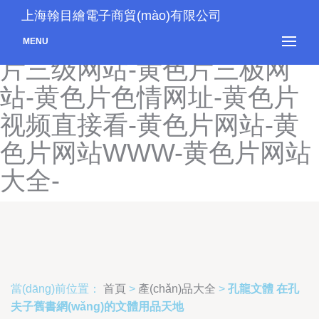
黄色片入口-黄色片三级片网
上海翰目繪電子商貿(mào)有限公司
站-黄色片三级片网址-黄色
MENU
片三级网站-黄色片三极网
站-黄色片色情网址-黄色片
视频直接看-黄色片网站-黄
色片网站WWW-黄色片网站
大全-
當(dāng)前位置：
首頁
>
產(chǎn)品大全
>
孔龍文體 在孔
夫子舊書網(wǎng)的文體用品天地