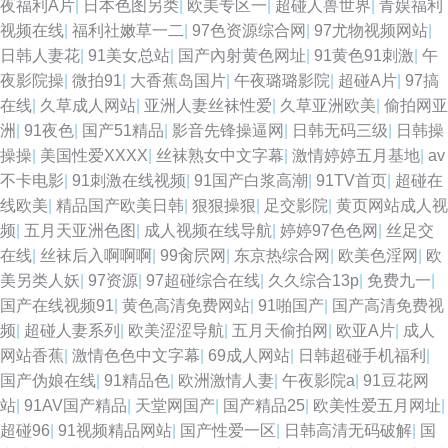
夜福利A片
|
日本色图另类
|
欧美专区一
|
超碰人兽世界
|
青娱福利
视频在线
|
福利社嫩草一二
|
97色资源综合网
|
97尤物视频网站
|
日韩人妻花
|
91美女总站
|
国产內射黄色网址
|
91黄色91刺激
|
午
夜影院操
|
微拍91
|
大香蕉岛国片
|
午夜璐璐影院
|
超碰A片
|
97搞
在线
|
久草成人网站
|
亚洲人妻丝袜性爱
|
久草亚洲欧美
|
偷拍网亚
洲
|
91夜色
|
国产51精品
|
影音先锋操逼网
|
日韩无码三级
|
日韩操
操操
|
美国性爱XXXX
|
丝袜熟女中文字幕
|
激情婷婷五月基地
|
av
不卡电影
|
91刺激在线视频
|
91国产白浆高潮
|
91TV首页
|
超碰在
线欧美
|
精品国产欧美日韩
|
狠狠操狠
|
足交影院
|
黄页网站成人视
频
|
五月天亚洲色图
|
成人视频在线导航
|
婷婷97色色网
|
丝足交
在线
|
丝袜后入啊啊啊
|
99肏屄网
|
东京热综合网
|
欧美色淫网
|
欧
美另类人妖
|
97资源
|
97超碰综合在线
|
久久综合13p
|
免费九一
|
国产在线视频91
|
黄色高清免费网站
|
91啪国产
|
国产高清免费视
频
|
超碰人妻系列
|
欧美涩涩导航
|
五月天偷拍网
|
欧亚A片
|
成人
网站香蕉
|
激情色色中文字幕
|
69成人网站
|
日韩超碰手机福利
|
国产伪娘在线
|
91精品色
|
欧洲激情人妻
|
午夜影院a
|
91豆花网
站
|
91AV国产精品
|
天堂网国产
|
国产精品25
|
欧美性爱五月网址
|
超碰96
|
91视频精品网站
|
国产性爱一区
|
日韩高清无码破解
|
国