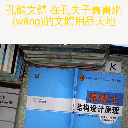
孔龍文體 在孔夫子舊書網
(wǎng)的文體用品天地