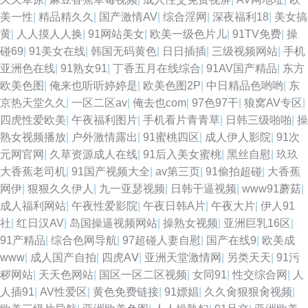
美一性
|
精品精久久
|
国产激情AV
|
综合淫网
|
深夜福利18
|
美女搞
黄
|
人人摸人人换
|
91网站美女
|
欧美一级色片儿
|
91TV免费
|
操
碰69
|
91美女在线
|
韩国无码黄色
|
日日插插
|
三级视频网站
|
手机
亚洲色在线
|
91熟女91
|
丁香五月在线综合
|
91AV国产精品
|
东方
欧美色图
|
俺来也听听婷婷是
|
欧美色图2P
|
中日精品色哟哟
|
东
京热天堂久久
|
一区二区av
|
俺去也com
|
97色97干
|
狼窝AV专区
|
四虎性爱欧美
|
午夜福利图片
|
手机看片青青草
|
日韩三级啪啪
|
操
熟女视频播放
|
户外激情露出
|
91蜜桃四区
|
成人伊人影院
|
91次
元网官网
|
久草资源成人在线
|
91后入美女蜜桃
|
黑丝自慰
|
玖玖
大香蕉老司机
|
91国产视频大全
|
av第三页
|
91偷拍超碰
|
大香蕉
网伊
|
狠狠久久伊人
|
九一亚瑟视频
|
日韩干逼视频
|
www91蘑菇
|
成人福利网站
|
午夜性爱影院
|
午夜日韩A片
|
午夜大片
|
伊人91
社
|
红日汉AV
|
岛国操逼视频网站
|
操熟女视频
|
亚洲巨乳16区
|
91产精品
|
综合色网导航
|
97超碰人妻自慰
|
国产在线9
|
欧美成
www
|
成人国产自拍
|
四虎AⅤ
|
亚洲天堂激情网
|
另类天天
|
91污
秽网站
|
天天色网站
|
国区一区二区视频
|
女同91
|
性交综合网
|
人
人插91
|
AV性爱区
|
黄色免费链接
|
91嫖娼
|
久久肏狠狠肏视频
|