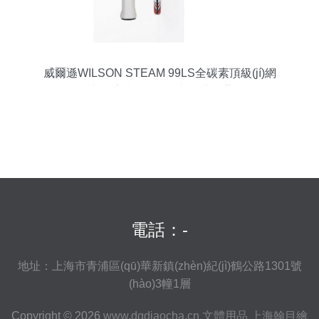
威爾遜WILSON STEAM 99LS全碳素頂級(jí)網
(wǎng)球拍 專業(yè)性能與精湛工藝的融合
電話：-
地址：上海市青浦區(qū)華新鎮(zhèn)紀(jì)鶴公路1301號
(hào)3幢1層
Copyright © 2026
www.dgdiaocha.cn
文體用品
上海翰目繪