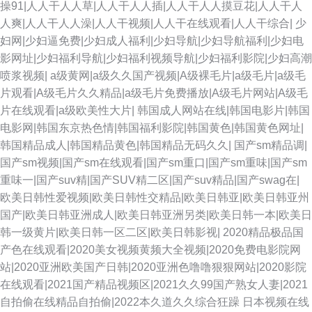
操91|人人干人人草|人人干人人插|人人干人人摸豆花|人人干人
碰在线一起 国产夫妻3p 日韩精品国产精品 99re大香蕉 国产高清网站 欧美性
人爽|人人干人人澡|人人干视频|人人干在线观看|人人干综合|
少
妇网|少妇逼免费|少妇成人福利|少妇导航|少妇导航福利|少妇电
BB 日韩乱论 亚洲精品无码一区 白丝黄91 日本熟女自慰 91网页在线观看 中
影网址|少妇福利导航|少妇福利视频导航|少妇福利影院|少妇高潮
喷浆视频|
a级黄网|a级久久国产视频|A级裸毛片|a级毛片|a级毛
文字幕久荜 青娱乐91论坛 三级片av在线 另类黑人欧美 欧洲三级片 国产日韩
片观看|A级毛片久久精品|a级毛片免费播放|A级毛片网站|A级毛
片在线观看|a级欧美性大片|
韩国成人网站在线|韩国电影片|韩国
伦理 国产天天骚 国产乱论 欧洲一级片 一本道免费视频 亚洲黄页网址大全 亚
电影网|韩国东京热色情|韩国福利影院|韩国黄色|韩国黄色网址|
韩国精品成人|韩国精品黄色|韩国精品无码久久|
国产sm精品调|
洲网址黄色 伊人精品伊 福利网址在线导航 亚洲第七页国产 东京热AV无码 欧
国产sm视频|国产sm在线观看|国产sm重口|国产sm重味|国产sm
重味一|国产suv精|国产SUV精二区|国产suv精品|国产swag在|
美性色A 美女片导航 日本A网址 欧美日韩123 欧美人妻干K 在线观看肏屄视
欧美日韩性爱视频|欧美日韩性交精品|欧美日韩亚|欧美日韩亚州
国产|欧美日韩亚洲成人|欧美日韩亚洲另类|欧美日韩一本|欧美日
频 超碰狠狠狠 青草网在线 97精品电影网 超碰在线蜜桃 韩欧美日久 人妖毛
韩一级黄片|欧美日韩一区二区|欧美日韩影视|
2020精品极品国
产色在线观看|2020美女视频黄频大全视频|2020免费电影院网
片 九一黄站福利导航 97超碰碰 操逼网站123 午夜肏屄视频 91在线资源站 狠
站|2020亚洲欧美国产日韩|2020亚洲色噜噜狠狠网站|2020影院
在线观看|2021国产精品视频区|2021久久99国产熟女人妻|2021
狠操导航 欧美另类TS伪娘 91次元官网首页 超碰国产1 日本AV网站 性爱超碰
自拍偷在线精品自拍偷|2022本久道久久综合狂躁
日本视频在线