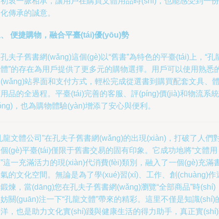
初衷一脈相承，讓用戶在購買文體用品時(shí)，也能感受到一份
文化傳承的誠意。
、 便捷購物，融合平臺(tái)優(yōu)勢
孔夫子舊書網(wǎng)這個(gè)以“舊書”為特色的平臺(tái)上，“孔
文體”的存在為用戶提供了更多元的購物選擇。用戶可以使用熟悉
(wǎng)站界面和支付方式，輕松完成從選書到購買配套文具、
用品的全過程。平臺(tái)完善的客服、評(píng)價(jià)和物流系統
tǒng)，也為購物體驗(yàn)增添了安心與便利。
孔龍文體公司”在孔夫子舊書網(wǎng)的出現(xiàn)，打破了人們
個(gè)平臺(tái)僅限于舊書交易的固有印象。它成功地將“文體用
”這一充滿活力的現(xiàn)代消費(fèi)類別，融入了一個(gè)充滿
氣的文化空間。無論是為了學(xué)習(xí)、工作、創(chuàng)作
鍛煉，當(dāng)您在孔夫子舊書網(wǎng)瀏覽“全部商品”時(shí)
妨關(guān)注一下“孔龍文體”帶來的精彩。這里不僅是知識(shí)
洋，也是助力文化實(shí)踐與健康生活的得力助手，真正實(shí