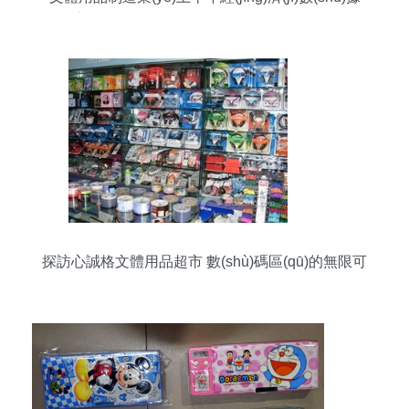
(jù)亮眼，展現(xiàn)強(qiáng)勁增長動(dòng)能
探訪心誠格文體用品超市 數(shù)碼區(qū)的無限可
能