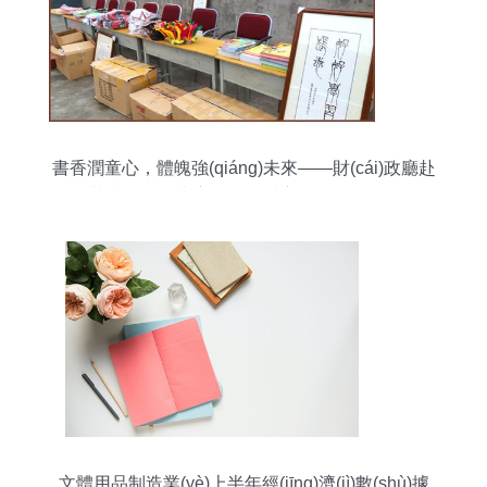
書香潤童心，體魄強(qiáng)未來——財(cái)政廳赴
魯基鄉(xiāng)中心校開展愛心捐贈(zèng)活動
(dòng)
文體用品制造業(yè)上半年經(jīng)濟(jì)數(shù)據