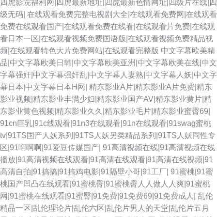
四虎影院福利网|四虎最新地址|四虎最新色情网址|四级片在线|四
在线观看 TS人妖自慰 91大香蕉 欧美人妖熟妇 久草精品国产系列 国产探花
级无码|
在线观看免费完整电视剧大全|在线观看免费网|在线观看
免费在线观看国产|在线观看免费在线看|在线观看片免费|在线观
av 蜜芽精品777 国产日韩一二三区 久久伊人艹 AV天堂资源 欧美久草在线 日
看日本一区|在线观看视频免费国语版|在线观看视频免费精品视
频|在线观看特色大片免费网站|在线观看完整版
中文字幕欧美精
韩人妻无码同性 蜜臀色网站 AV性爱在线 四虎性爱欧美 韩日黄色网址 91视
品|中文字幕欧美日韩|中文字幕欧美亚洲|中文字幕欧美在线|中文
字幕强奸|中文字幕强奸乱|中文字幕人妻熟|中文字幕人妖|中文字
频综合区 91视频第十页 深夜欲室导航 青青草视频 国产精品视频久久 www
幕日本|中文字幕日本H网|
精东影业A片|精东影业A片免费|精东
影业视频|精东影业丰满少妇|精东影业国产AV|精东影业黄片|精
狼友com 久草热99 福利导航第一 超碰久久夜夜 91网页直接看 久草欧美 欧
东影业黄色视频|精东影业久久|精东影业毛片|精东影业蜜臀69|
91cn巨乳|91c线观看|91n3在线观看|91n在线观看|91swag蜜桃
美性交一区二区 91人人爽 欧美TV成人在线 91视频永久网址 国产理论三级
tv|91TS国产人妖系列|91TS人妖另类精品系列|91TS人妖同性专
区|91啊啊啊|91爱豆传媒国产|
91高清视频在线|91高清视频在线
天天干干欧美合集 狼友福利社 国产91网站 五月天福利网 四虎影库av www
播放|91高清视频在线观看|91高清在线观看|91高清在线视频|91
高清自拍|91搞搞|91搞鸡电影|91隔壁小哥|91工厂|
91蜜桃|91蜜
蜜臀 美女涩涩网站 91深夜福利视频 超碰在线人人看 无码论坛 91抱起来打桩
桃国产凹凸在线观看|91蜜桃臀|91蜜桃臀人人做人人爽|91蜜桃
网|91蜜桃在线观看|91蜜臀|91免费|91免费69|91免费成人|
乱伦
1024微拍 97人人搞 在线色ab 97国产精品 国产色交网址 激情影院海角 97超
精品一区|乱伦理论片|乱伦六区|乱伦片男人的天堂|乱伦片五月