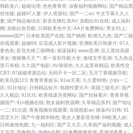
韩欧美八
|
超碰论理
|
色色青青草
|
深夜福利视频网站
|
国产精品黑
丝传媒
|
超碰97人妻
|
伊人资源站
|
国产一二av
|
中文字幕久久人
妻
|
国产精品偷综合
|
影音先锋红杏AV
|
加勒比91在线
|
成人福利
网
|
加勒比色导航
|
日韩欧美色中文
|
AA片免费网站
|
男女91上
|
wwww国产
|
日本欧美国产在线
|
国产精精
|
欧洲九九色
|
国产三级
在线观看
|
超碰69
|
豆花成人影片视频
|
亚洲欧美日韩簧片
|
97人
妻色色
|
影音先锋三级网络
|
操逼福利
|
www亚洲
|
后入黑丝高跟
美女
|
狠狠撸天天艹
|
第一富利导航大全
|
激情文学亚洲
|
九九热这
里只有精
|
久久国产电影
|
AV很很色
|
久久这里有精品
|
欧美性交
CBT
|
97超碰资源总站
|
无码不卡一区二区
|
五月丁香视频导航
|
欧美岛国123
|
青青草青娱乐
|
91se天美
|
久久爱88热
|
少妇一二
区
|
91社地址
|
日韩精品短片
|
韩国性爱大片
|
美国三级毛片
|
国产
久久精品
|
91玖玖
|
欧美残虐另类网站
|
国产丝袜看片
|
青青草视
频国产
|
91n视频在线
|
熟女福利资源网
|
久草精品系列
|
国产地址
一二
|
91次源
|
香蕉视频在线观看
|
在线电影av
|
操逼AV日韩
|
91
涩涩大片
|
国产午夜精华桃色
|
熟女人妻影音先锋
|
69欧美人妖
|
日韩激情色图
|
九一福利区
|
国产又大又
|
久草国产福利视频
|
成人
五月花
|
国肏精品
|
伪娘ts自慰
|
91免费视频资源
|
亚洲另类男人
|