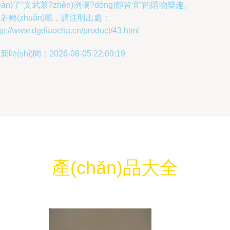
xiàn)了“文武兼?zhèn)洌瑒?dòng)靜皆宜”的購物樂趣。
若轉(zhuǎn)載，請注明出處：
tp://www.dgdiaocha.cn/product/43.html
新時(shí)間：2026-08-05 22:09:19
產(chǎn)品大全