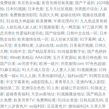
免费链接
|
东京热女w姦
|
影音先锋丝袜美腿
|
国产干逼的
|
1024微
拍
|
日本91视频
|
日本色黄
|
五月天社区视频
|
另类图片综合
|
人妖
激情
|
免费撸激情影院
|
岛国久久网
|
超碰在线99
|
视频在线观看
91
|
91在线大神超碰
|
欧美爽爽
|
午夜伦理AV片
|
九九热这里有精
品
|
人妖乱搞人妖人妖
|
91视频观看
|
九一网页版
|
97三级片网
|
变
态另类9
|
性爱福利老司机
|
国产懆懆网
|
日韩中文在线一区
|
日本
熟女自拍
|
欧美激情在线一区
|
后入丝袜大屁股
|
91字幕网
|
成人
av天堂
|
美女网站黄
|
人妖ts在线
|
av自拍
|
日美肏屄视频
|
日韩久
久网
|
91啦中文
|
国产精品草草91
|
91传媒新数字化
|
国产色婷婷
导航
|
99re欧美精品
|
AAA淫网
|
五月天资源站
|
欧美日韩色图
|
91
国产白浆
|
av另类手机
|
欧洲一级片
|
另类激情com
|
97色色超碰
|
51麻豆精品
|
91大片成人痘音
|
人人妻人人插
|
91视频播放
|
日韩
免看一级a
|
91人人操
|
天美传媒69成人
|
福利av国产
|
91网页在线
看
|
中文字幕黄色
|
a级影院私人
|
青青草久久
|
亚洲AV私人影院
|
偷拍第二页
|
亚洲综合色色
|
91人兽
|
超碰公开在线91
|
91狼友之
家
|
超碰香蕉福利
|
天堂av新地址
|
91视频播放地址
|
国产精品永
久免费
|
欧美另类TV
|
免费网站黄
|
91综合资源
|
日韩岛国无码
|
亚
洲十八岁黄色片
|
av福利区
|
豆花黄色片
|
微拍福利24
|
久草久草