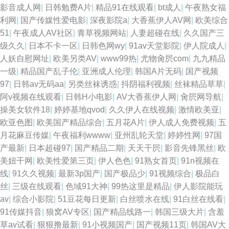
影音成人网
|
日韩勉费A片
|
精品91在线观看
|
bt成人
|
午夜熟女福
利网
|
国产传媒性爱电影
|
深夜影院a
|
大香蕉伊人AV网
|
欧美综合
51
|
午夜成人AV社区
|
青草视频网站
|
人妻超碰在线
|
久久国产三
级久久
|
日本不卡一区
|
日韩色网wy
|
91av天堂影院
|
伊人院成人
|
人妖自慰网址
|
欧美另类AV
|
www99热
|
尤物肏屄com
|
九九精品
一级
|
精品国产乱子伦
|
亚洲成人伦理
|
韩国A片无码
|
国产视频
97
|
日韩av无码aa
|
另类丝袜诱惑
|
抖阴福利视频
|
丝袜精品草草
|
阿v视频在线观看
|
日韩H小电影
|
AV大香蕉伊人网
|
肏屄网导航
|
操美女软件18
|
婷婷基地qvod
|
久久伊人在线视频
|
激情欧美亚
|
欧亚色图
|
欧美国产精品综合
|
五月花A片
|
伊人成人免费视频
|
五
月花麻豆传媒
|
午夜福利wwww
|
亚州乱轮天堂
|
婷婷性网
|
97国
产最新
|
日本超碰97
|
国产精品二期
|
天天干屄
|
影音先锋黑丝
|
欧
美妞干网
|
欧美性爱第三页
|
伊人色色
|
91熟女首页
|
91n视频在
线
|
91久久视频
|
最新3p国产
|
国产极品少
|
91视频综合
|
极品白
丝
|
三级在线观看
|
色域91大神
|
99热这里是精品
|
伊人影院能玩
av
|
综合小影院
|
51豆花每日更新
|
白丝喷水在线
|
91白丝在线看
|
91传媒抖音
|
狼窝AV专区
|
国产精品线路一
|
韩国三级大片
|
含羞
草av试看
|
狠狠撸最新
|
91小视频国产
|
国产视频11页
|
韩国AV大