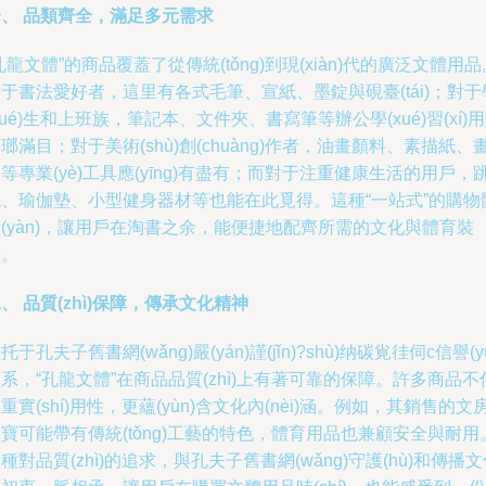
一、 品類齊全，滿足多元需求
孔龍文體”的商品覆蓋了從傳統(tǒng)到現(xiàn)代的廣泛文體用品
于書法愛好者，這里有各式毛筆、宣紙、墨錠與硯臺(tái)；對于
xué)生和上班族，筆記本、文件夾、書寫筆等辦公學(xué)習(xí)
瑯滿目；對于美術(shù)創(chuàng)作者，油畫顏料、素描紙、
等專業(yè)工具應(yīng)有盡有；而對于注重健康生活的用戶，
繩、瑜伽墊、小型健身器材等也能在此覓得。這種“一站式”的購物
(yàn)，讓用戶在淘書之余，能便捷地配齊所需的文化與體育裝
備。
、 品質(zhì)保障，傳承文化精神
托于孔夫子舊書網(wǎng)嚴(yán)謹(jǐn)?shù)纳碳覍徍伺c信譽(y
系，“孔龍文體”在商品品質(zhì)上有著可靠的保障。許多商品不
重實(shí)用性，更蘊(yùn)含文化內(nèi)涵。例如，其銷售的文
寶可能帶有傳統(tǒng)工藝的特色，體育用品也兼顧安全與耐用
種對品質(zhì)的追求，與孔夫子舊書網(wǎng)守護(hù)和傳播